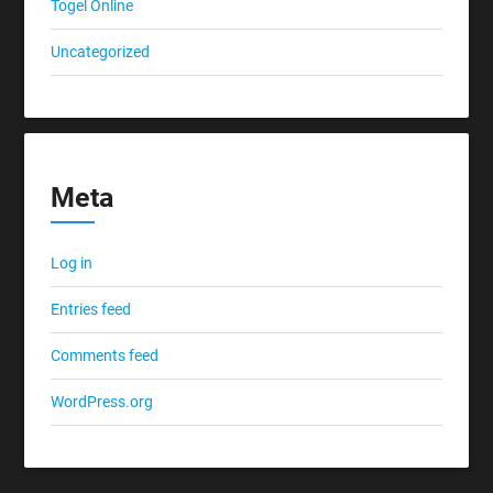
Togel Online
Uncategorized
Meta
Log in
Entries feed
Comments feed
WordPress.org