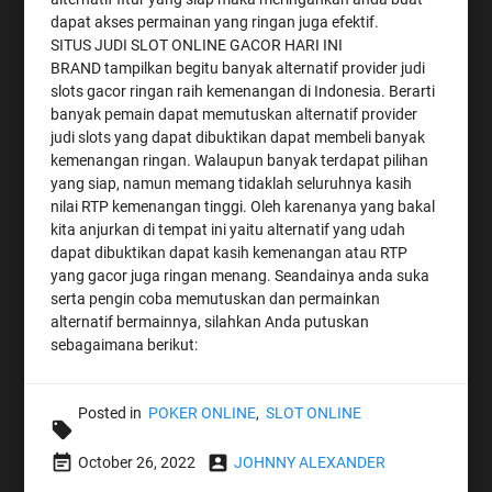
dapat akses permainan yang ringan juga efektif.
SITUS JUDI SLOT ONLINE GACOR HARI INI
BRAND tampilkan begitu banyak alternatif provider judi
slots gacor ringan raih kemenangan di Indonesia. Berarti
banyak pemain dapat memutuskan alternatif provider
judi slots yang dapat dibuktikan dapat membeli banyak
kemenangan ringan. Walaupun banyak terdapat pilihan
yang siap, namun memang tidaklah seluruhnya kasih
nilai RTP kemenangan tinggi. Oleh karenanya yang bakal
kita anjurkan di tempat ini yaitu alternatif yang udah
dapat dibuktikan dapat kasih kemenangan atau RTP
yang gacor juga ringan menang. Seandainya anda suka
serta pengin coba memutuskan dan permainkan
alternatif bermainnya, silahkan Anda putuskan
sebagaimana berikut:
Posted in
POKER ONLINE
,
SLOT ONLINE
local_offer
event_note
account_box
October 26, 2022
JOHNNY ALEXANDER