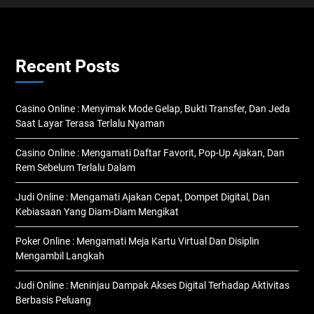
Recent Posts
Casino Online : Menyimak Mode Gelap, Bukti Transfer, Dan Jeda
Saat Layar Terasa Terlalu Nyaman
Casino Online : Mengamati Daftar Favorit, Pop-Up Ajakan, Dan
Rem Sebelum Terlalu Dalam
Judi Online : Mengamati Ajakan Cepat, Dompet Digital, Dan
Kebiasaan Yang Diam-Diam Mengikat
Poker Online : Mengamati Meja Kartu Virtual Dan Disiplin
Mengambil Langkah
Judi Online : Meninjau Dampak Akses Digital Terhadap Aktivitas
Berbasis Peluang