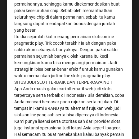
permainannya, sehingga kamu direkomendasikan buat
pakai keseluruhan chip. Sebab oleh memanfaatkan
seluruhnya chip di dalam permainan, sebab itu kamu
langsung dapat mendapatkan bonus dengan jumlah
yang besar.
Itu dia sejumlah kiat menang permainan slots online
pragmatic play. Trik cocok terakhir ialah dengan pakai
saldo akun sebanyak-banyaknya. Dengan pakai saldo
permainan sejumlah banyak, oleh karena itu kecil
kemungkinan kamu bisa mengulangi permainan. Jadi
strategi ini bisa benar-benar efektif untuk kamu gunakan
waktu memainkan judi online slots pragmatic play.
SITUS JUDI SLOT TERBAIK DAN TERPERCAYA NO 1
Apa Anda masih galau cari alternatif web judi slots
terpercaya serta terbaik di Indonesia? Bila demikian, coba
Anda mencari berdasar pada rujukan serta rujukan. Di
tempat ini kami BRAND yaitu alternatif rujukan web judi
slots online yang sah serta bisa dipercaya di Indonesia.
Kami punya lisensi serta otoritas sah dari provider slots
juga instansi operasional judi lokasi Asia seperti pagcor.
Hal semacam itu buat menekankan kalau banyak pemain