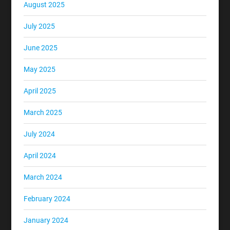
August 2025
July 2025
June 2025
May 2025
April 2025
March 2025
July 2024
April 2024
March 2024
February 2024
January 2024