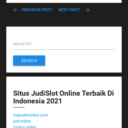
arrow_back
arrow_forward
PREVIOUS POST
NEXT POST
Search for:
SEARCH
Situs JudiSlot Online Terbaik Di
Indonesia 2021
mainslotonline.com
judi online
casino online