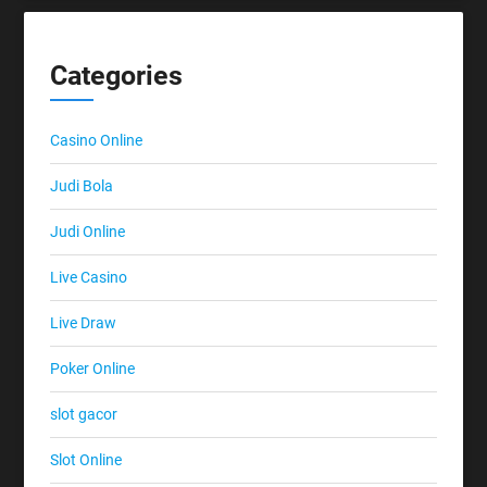
Categories
Casino Online
Judi Bola
Judi Online
Live Casino
Live Draw
Poker Online
slot gacor
Slot Online