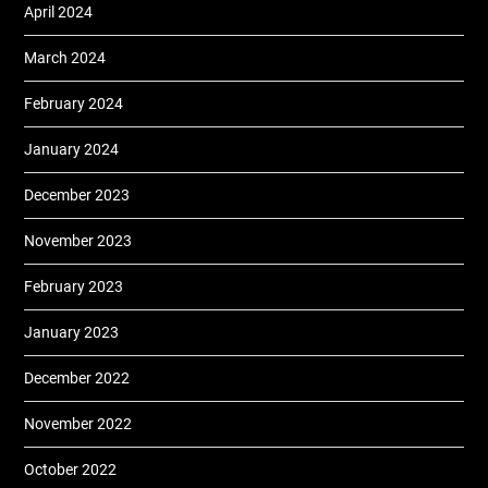
April 2024
March 2024
February 2024
January 2024
December 2023
November 2023
February 2023
January 2023
December 2022
November 2022
October 2022