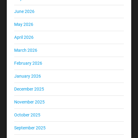
June 2026
May 2026
April 2026
March 2026
February 2026
January 2026
December 2025
November 2025
October 2025
September 2025