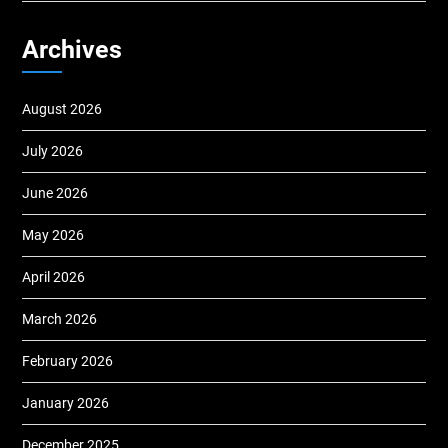
Archives
August 2026
July 2026
June 2026
May 2026
April 2026
March 2026
February 2026
January 2026
December 2025