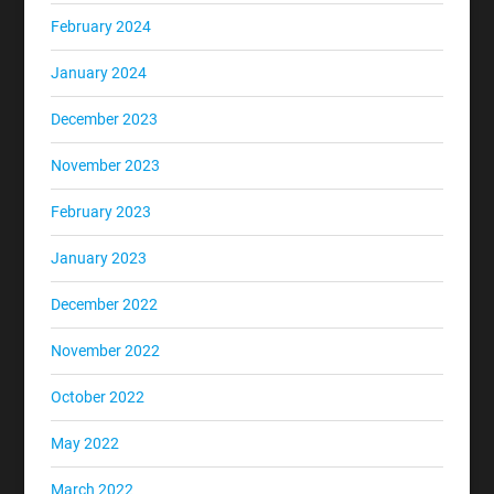
February 2024
January 2024
December 2023
November 2023
February 2023
January 2023
December 2022
November 2022
October 2022
May 2022
March 2022