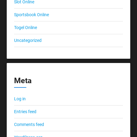
Slot Online
Sportsbook Online
Togel Online
Uncategorized
Meta
Log in
Entries feed
Comments feed