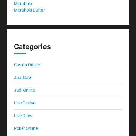
Mitrahoki
Mitrahoki Daftar
Categories
Casino Online
Judi Bola
Judi Online
Live Casino
Live Draw
Poker Online