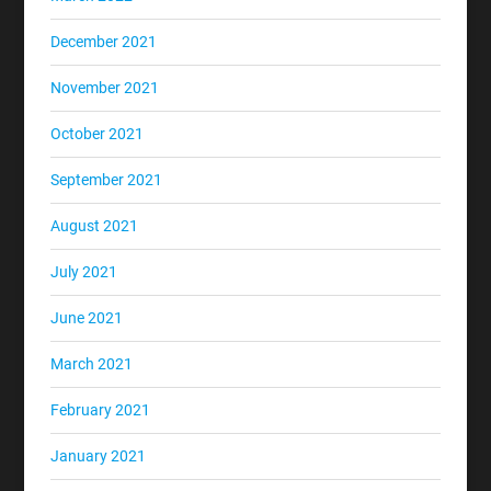
December 2021
November 2021
October 2021
September 2021
August 2021
July 2021
June 2021
March 2021
February 2021
January 2021