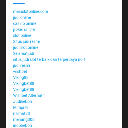
mainslotonline.com
judi online
casino online
poker online
slot online
Situs judi resmi
judi slot online
Selamatjudi
situs judi slot terbaik dan terpercaya no 1
judi resmi
wishbet
Viking88
Vikingbet88
Vikingbet88
Wishbet Alternatif
Judiheboh
Mimpi78
nikmat33
menang303
indoheboh