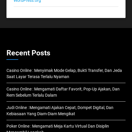
WordPress.org
Recent Posts
Casino Online : Menyimak Mode Gelap, Bukti Transfer, Dan Jeda
Saat Layar Terasa Terlalu Nyaman
Casino Online : Mengamati Daftar Favorit, Pop-Up Ajakan, Dan
Rem Sebelum Terlalu Dalam
Judi Online : Mengamati Ajakan Cepat, Dompet Digital, Dan
Kebiasaan Yang Diam-Diam Mengikat
Poker Online : Mengamati Meja Kartu Virtual Dan Disiplin