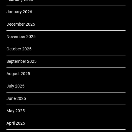
January 2026
December 2025
November 2025
October 2025
September 2025
August 2025
July 2025
June 2025
May 2025
April 2025