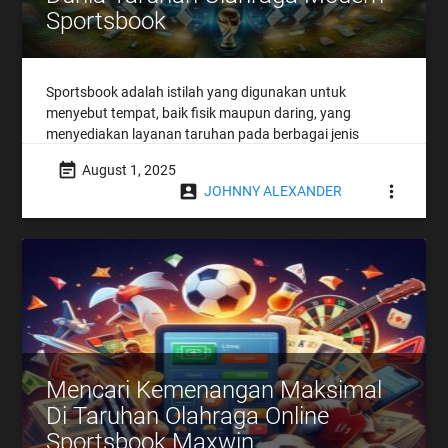
Sportsbook
Sportsbook adalah istilah yang digunakan untuk
menyebut tempat, baik fisik maupun daring, yang
menyediakan layanan taruhan pada berbagai jenis
pertandingan olahraga. Dalam perkembangannya,
event_note
August 1, 2025
sportsbook menjadi salah satu industri hiburan yang
account_box
more_vert
JOHNNY ALEXANDER
tumbuh pesat dan memiliki jutaan
Mencari Kemenangan Maksimal
Di Taruhan Olahraga Online
Sportsbook Maxwin