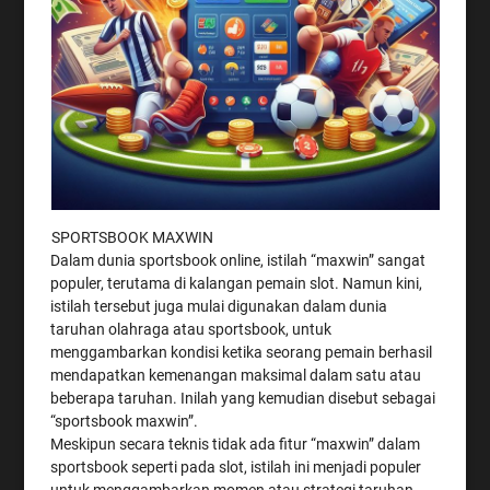
SPORTSBOOK MAXWIN
Dalam dunia sportsbook online, istilah “maxwin” sangat
populer, terutama di kalangan pemain slot. Namun kini,
istilah tersebut juga mulai digunakan dalam dunia
taruhan olahraga atau sportsbook, untuk
menggambarkan kondisi ketika seorang pemain berhasil
mendapatkan kemenangan maksimal dalam satu atau
beberapa taruhan. Inilah yang kemudian disebut sebagai
“sportsbook maxwin”.
Meskipun secara teknis tidak ada fitur “maxwin” dalam
sportsbook seperti pada slot, istilah ini menjadi populer