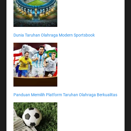
Dunia Taruhan Olahraga Modern Sportsbook
Panduan Memilih Platform Taruhan Olahraga Berkualitas