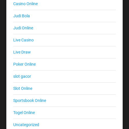
Casino Online
Judi Bola
Judi Online
Live Casino
Live Draw
Poker Online
slot gacor
Slot Online
Sportsbook Online
Togel Online
Uncategorized