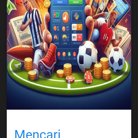
Mencari