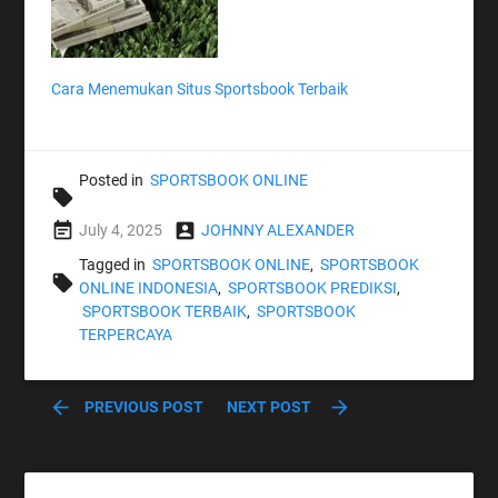
Cara Menemukan Situs Sportsbook Terbaik
Posted in
SPORTSBOOK ONLINE
local_offer
event_note
account_box
July 4, 2025
JOHNNY ALEXANDER
Tagged in
SPORTSBOOK ONLINE
,
SPORTSBOOK
local_offer
ONLINE INDONESIA
,
SPORTSBOOK PREDIKSI
,
SPORTSBOOK TERBAIK
,
SPORTSBOOK
TERPERCAYA
arrow_back
arrow_forward
PREVIOUS POST
NEXT POST