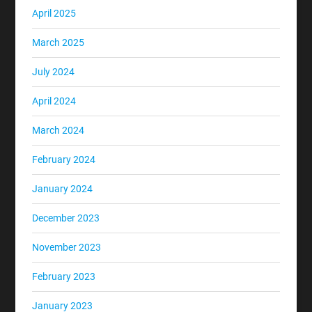
April 2025
March 2025
July 2024
April 2024
March 2024
February 2024
January 2024
December 2023
November 2023
February 2023
January 2023