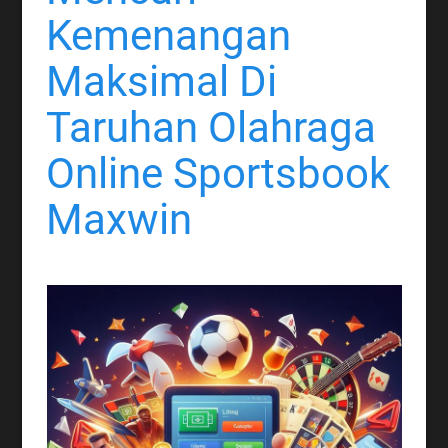
Kemenangan
Maksimal Di
Taruhan Olahraga
Online Sportsbook
Maxwin