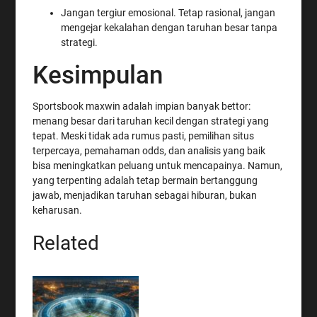
Jangan tergiur emosional. Tetap rasional, jangan
mengejar kekalahan dengan taruhan besar tanpa
strategi.
Kesimpulan
Sportsbook maxwin adalah impian banyak bettor:
menang besar dari taruhan kecil dengan strategi yang
tepat. Meski tidak ada rumus pasti, pemilihan situs
terpercaya, pemahaman odds, dan analisis yang baik
bisa meningkatkan peluang untuk mencapainya. Namun,
yang terpenting adalah tetap bermain bertanggung
jawab, menjadikan taruhan sebagai hiburan, bukan
keharusan.
Related