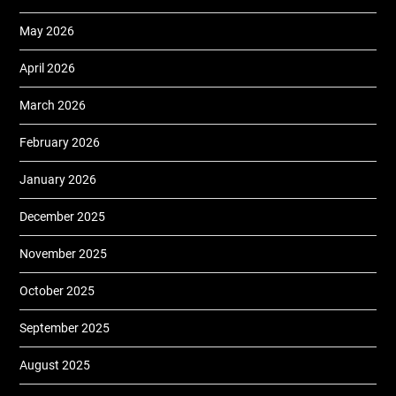
May 2026
April 2026
March 2026
February 2026
January 2026
December 2025
November 2025
October 2025
September 2025
August 2025