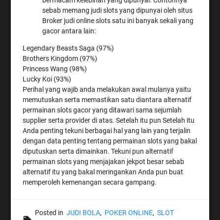
bermacam kelebihan yang dipunyai. Contohnya
sebab memang judi slots yang dipunyai oleh situs
Broker judi online slots satu ini banyak sekali yang
gacor antara lain:
Legendary Beasts Saga (97%)
Brothers Kingdom (97%)
Princess Wang (98%)
Lucky Koi (93%)
Perihal yang wajib anda melakukan awal mulanya yaitu
memutuskan serta memastikan satu diantara alternatif
permainan slots gacor yang ditawari sama sejumlah
supplier serta provider di atas. Setelah itu pun Setelah itu
Anda penting tekuni berbagai hal yang lain yang terjalin
dengan data penting tentang permainan slots yang bakal
diputuskan serta dimainkan. Tekuni pun alternatif
permainan slots yang menjajakan jekpot besar sebab
alternatif itu yang bakal meringankan Anda pun buat
memperoleh kemenangan secara gampang.
Posted in
JUDI BOLA
,
POKER ONLINE
,
SLOT