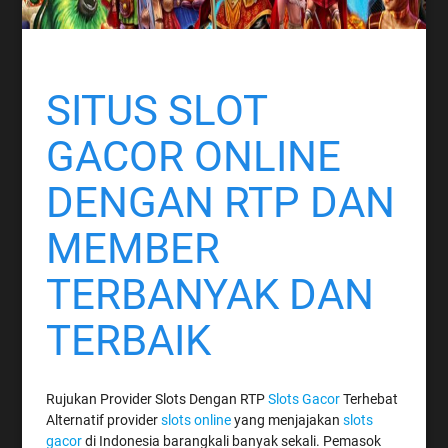
SITUS SLOT
GACOR ONLINE
DENGAN RTP DAN
MEMBER
TERBANYAK DAN
TERBAIK
Rujukan Provider Slots Dengan RTP
Slots Gacor
Terhebat
Alternatif provider
slots online
yang menjajakan
slots
gacor
di Indonesia barangkali banyak sekali. Pemasok