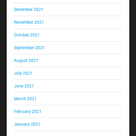
December 2021
November 2021
October 2021
September 2021
August 2021
July 2021
June 2021
March 2021
February 2021
January 2021