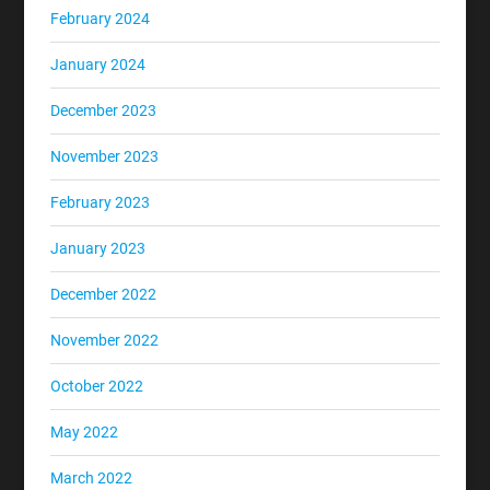
February 2024
January 2024
December 2023
November 2023
February 2023
January 2023
December 2022
November 2022
October 2022
May 2022
March 2022