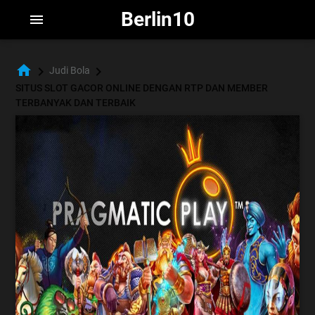
Berlin10
menu
home
chevron_right
chevron_right
Judi Bola
SITUS SLOT GACOR ONLINE DENGAN RTP DAN MEMBER
TERBANYAK DAN TERBAIK