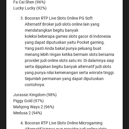
Fa Cai Shen (96%)
Lucky Lucky (92%)
Bocoran RTP Live Slots Online PG Soft
Alternatif Broker judi slots online lain yang
mendatangkan begitu banyak
koleksi beberapa games slots gacor di Indonesia
yang dapat diputuskan yaitu Pocket gaming.
Yang pasti Anda bakal punya peluang buat
menang lebih ringan ketika bermain slots bersama
provider judi online slots satu ini. Di dalamnya siap
serta dijajakan begitu banyak alternatif judi slots
yang punya nilai kemenangan serta winrate tinggi.
Sejumlah permainan yang dapat diputuskan
contohnya:
Jurassic Kingdom (98%)
Piggy Gold (97%)
Mahjong Ways 2 (96%)
Medusa 2 (94%)
Bocoran RTP Live Slots Online Microgaming