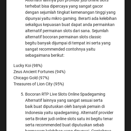
Alternatif lainnya pun provider judi online slots
terhebat bisa dipercaya yang sangat gacor
dengan sejumlah tingkat kemenangan tinggi yang
dipunyai yaitu mikro gaming. Berarti ada kelebihan
sekaligus kepuasan buat dapat anda permainkan
alternatif permainan slots dari sana. Sejumlah
alternatif bocoran permainan slots classic
begitu banyak dijumpai di tempat ini serta yang
sangat recommended contohnya yaitu
sebagaimana berikut:
Lucky Koi (98%)
Zeus Ancient Fortunes (94%)
Chicago Gold (97%)
Treasures of Lion City (95%)
Bocoran RTP Live Slots Online Spadegaming
Alternatif lainnya yang sangat sesuai serta
baik buat diputuskan oleh banyak pemain di
Indonesia yaitu spadegaming. Alternatif provider
serta Broker judi online slots satu ini begitu tenar
serta recommended buat diputuskan sebab