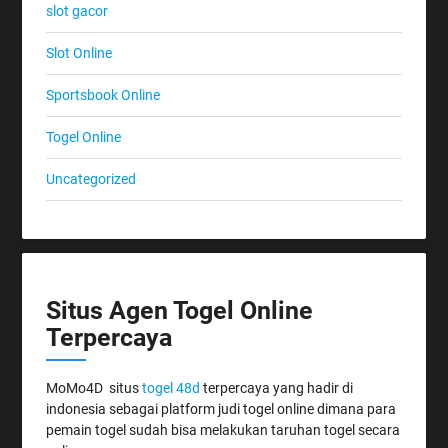
slot gacor
Slot Online
Sportsbook Online
Togel Online
Uncategorized
Situs Agen Togel Online
Terpercaya
MoMo4D situs
togel 48d
terpercaya yang hadir di
indonesia sebagai platform judi togel online dimana para
pemain togel sudah bisa melakukan taruhan togel secara