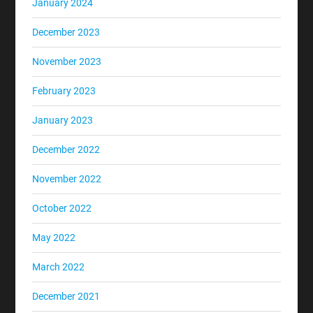
January 2024
December 2023
November 2023
February 2023
January 2023
December 2022
November 2022
October 2022
May 2022
March 2022
December 2021