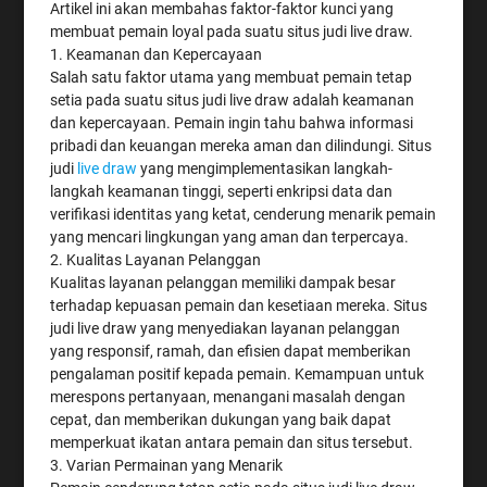
Artikel ini akan membahas faktor-faktor kunci yang
membuat pemain loyal pada suatu situs judi live draw.
1. Keamanan dan Kepercayaan
Salah satu faktor utama yang membuat pemain tetap
setia pada suatu situs judi live draw adalah keamanan
dan kepercayaan. Pemain ingin tahu bahwa informasi
pribadi dan keuangan mereka aman dan dilindungi. Situs
judi
live draw
yang mengimplementasikan langkah-
langkah keamanan tinggi, seperti enkripsi data dan
verifikasi identitas yang ketat, cenderung menarik pemain
yang mencari lingkungan yang aman dan terpercaya.
2. Kualitas Layanan Pelanggan
Kualitas layanan pelanggan memiliki dampak besar
terhadap kepuasan pemain dan kesetiaan mereka. Situs
judi live draw yang menyediakan layanan pelanggan
yang responsif, ramah, dan efisien dapat memberikan
pengalaman positif kepada pemain. Kemampuan untuk
merespons pertanyaan, menangani masalah dengan
cepat, dan memberikan dukungan yang baik dapat
memperkuat ikatan antara pemain dan situs tersebut.
3. Varian Permainan yang Menarik