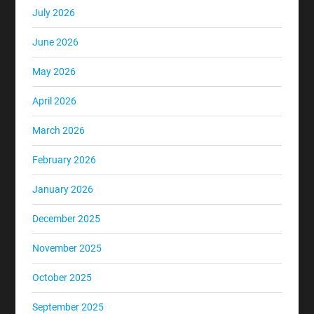
July 2026
June 2026
May 2026
April 2026
March 2026
February 2026
January 2026
December 2025
November 2025
October 2025
September 2025