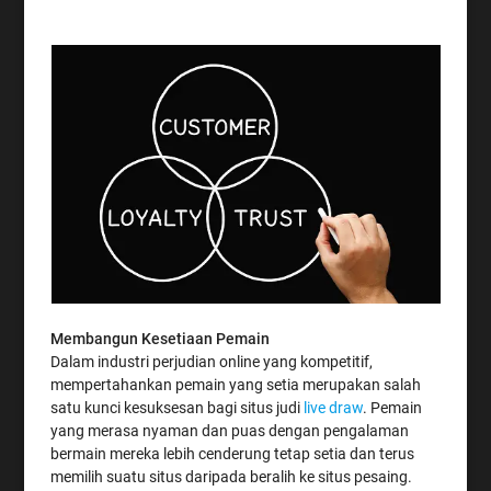
Membangun Kesetiaan Pemain
Dalam industri perjudian online yang kompetitif,
mempertahankan pemain yang setia merupakan salah
satu kunci kesuksesan bagi situs judi
live draw
. Pemain
yang merasa nyaman dan puas dengan pengalaman
bermain mereka lebih cenderung tetap setia dan terus
memilih suatu situs daripada beralih ke situs pesaing.