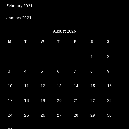
February 2021
January 2021
August 2026
M
T
W
T
F
S
S
1
2
3
4
5
6
7
8
9
10
11
12
13
14
15
16
17
18
19
20
21
22
23
24
25
26
27
28
29
30