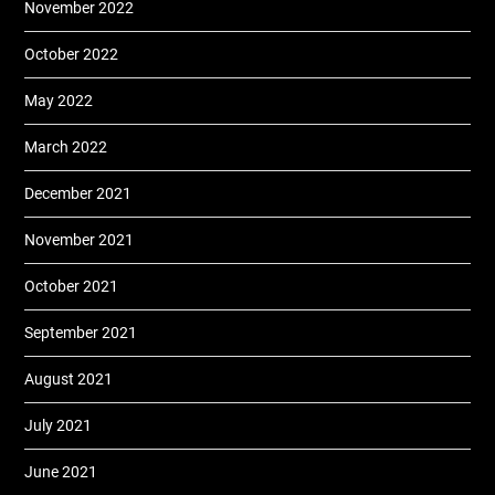
November 2022
October 2022
May 2022
March 2022
December 2021
November 2021
October 2021
September 2021
August 2021
July 2021
June 2021