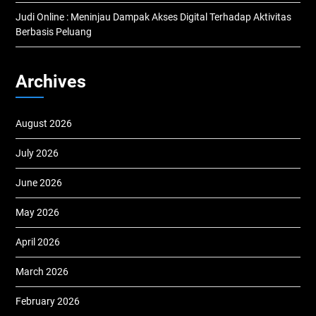
Judi Online : Meninjau Dampak Akses Digital Terhadap Aktivitas
Berbasis Peluang
Archives
August 2026
July 2026
June 2026
May 2026
April 2026
March 2026
February 2026