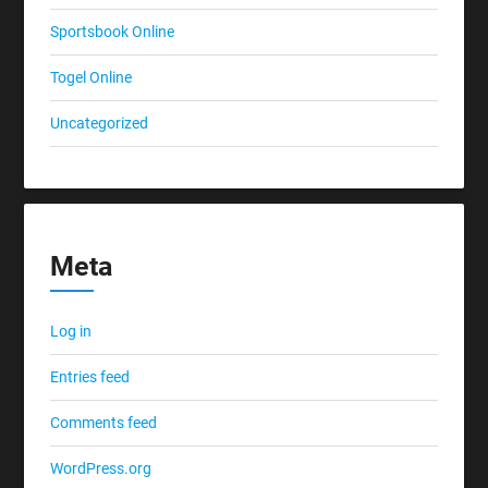
Sportsbook Online
Togel Online
Uncategorized
Meta
Log in
Entries feed
Comments feed
WordPress.org