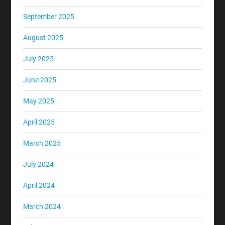
September 2025
August 2025
July 2025
June 2025
May 2025
April 2025
March 2025
July 2024
April 2024
March 2024