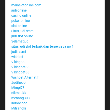
mainslotonline.com
judi online
casino online
poker online
slot online
Situs judi resmi
judi slot online
Selamatjudi
situs judi slot terbaik dan terpercaya no 1
judi resmi
wishbet
Viking88
Vikingbet88
Vikingbet88
Wishbet Alternatif
Judiheboh
Mimpi78
nikmat33
menang303
indoheboh
Mitrahoki