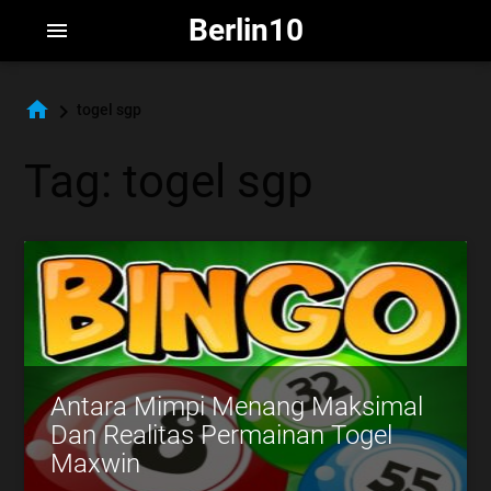
Berlin10
menu
home
chevron_right
togel sgp
Tag:
togel sgp
Antara Mimpi Menang Maksimal
Dan Realitas Permainan Togel
Maxwin