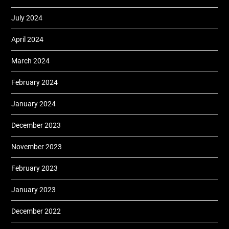
July 2024
April 2024
March 2024
February 2024
January 2024
December 2023
November 2023
February 2023
January 2023
December 2022