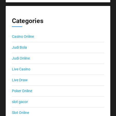
Categories
Casino Online
Judi Bola
Judi Online
Live Casino
Live Draw
Poker Online
slot gacor
Slot Online