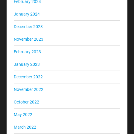
February 2024
January 2024
December 2023
November 2023
February 2023
January 2023
December 2022
November 2022
October 2022
May 2022
March 2022