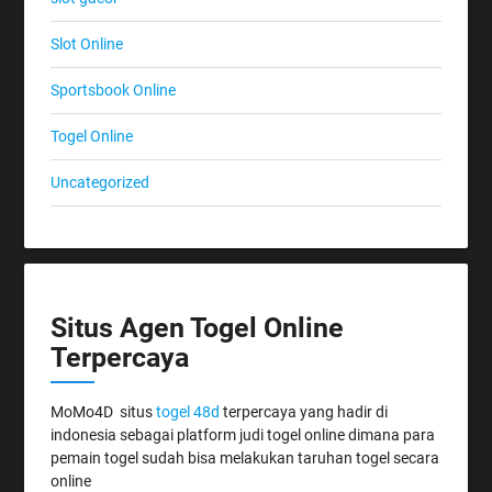
Slot Online
Sportsbook Online
Togel Online
Uncategorized
Situs Agen Togel Online
Terpercaya
MoMo4D situs
togel 48d
terpercaya yang hadir di
indonesia sebagai platform judi togel online dimana para
pemain togel sudah bisa melakukan taruhan togel secara
online