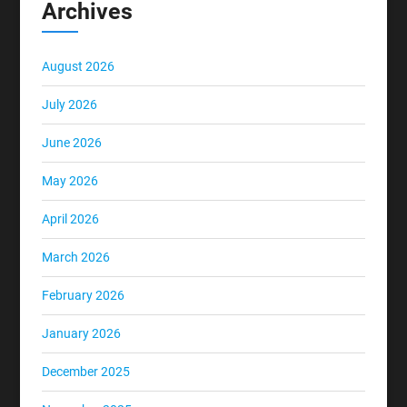
Archives
August 2026
July 2026
June 2026
May 2026
April 2026
March 2026
February 2026
January 2026
December 2025