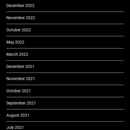
December 2022
November 2022
October 2022
May 2022
March 2022
December 2021
November 2021
October 2021
September 2021
August 2021
July 2021