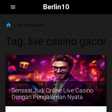
Berlin10
menu
home
chevron_right
live casino gacor
Tag:
live casino gacor
Sensasi Judi Online Live Casino
Dengan Pengalaman Nyata