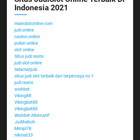
Indonesia 2021
mainslotonline.com
judi online
casino online
poker online
slot online
Situs judi resmi
judi slot online
Selamatjudi
situs judi slot terbaik dan terpercaya no 1
judi resmi
wishbet
Viking88
Vikingbet88
Vikingbet88
Wishbet Alternatif
Judiheboh
Mimpi78
nikmat33