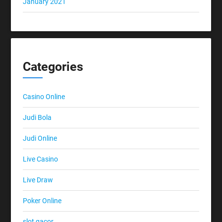
January 2021
Categories
Casino Online
Judi Bola
Judi Online
Live Casino
Live Draw
Poker Online
slot gacor