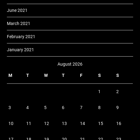
June 2021
March 2021
February 2021
January 2021
August 2026
M
T
W
T
F
S
S
1
2
3
4
5
6
7
8
9
10
11
12
13
14
15
16
17
18
19
20
21
22
23