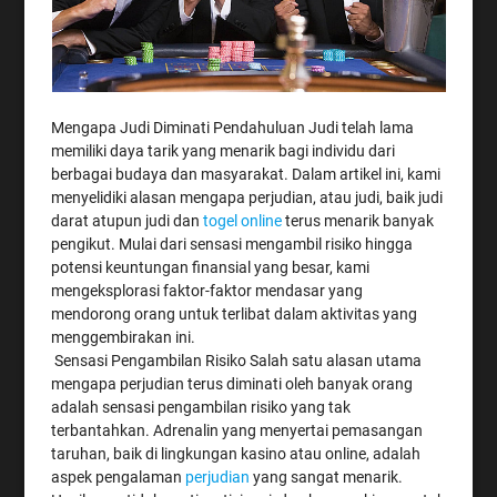
Mengapa Judi Diminati Pendahuluan Judi telah lama
memiliki daya tarik yang menarik bagi individu dari
berbagai budaya dan masyarakat. Dalam artikel ini, kami
menyelidiki alasan mengapa perjudian, atau judi, baik judi
darat atupun judi dan
togel online
terus menarik banyak
pengikut. Mulai dari sensasi mengambil risiko hingga
potensi keuntungan finansial yang besar, kami
mengeksplorasi faktor-faktor mendasar yang
mendorong orang untuk terlibat dalam aktivitas yang
menggembirakan ini.
Sensasi Pengambilan Risiko Salah satu alasan utama
mengapa perjudian terus diminati oleh banyak orang
adalah sensasi pengambilan risiko yang tak
terbantahkan. Adrenalin yang menyertai pemasangan
taruhan, baik di lingkungan kasino atau online, adalah
aspek pengalaman
perjudian
yang sangat menarik.