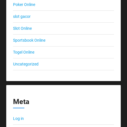
Poker Online
slot gacor
Slot Online
Sportsbook Online
Togel Online
Uncategorized
Meta
Log in