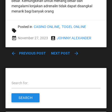
besar. Kemungkinan untuk menang besar dan
mengalami lonjakan adrenalin tidak dapat disangkal
menarik bagi banyak orang
Posted in
CASINO ONLINE
,
TOGEL ONLINE
local_offer
event_note
account_box
November 27, 2023
JOHNNY ALEXANDER
arrow_back
arrow_forward
PREVIOUS POST
NEXT POST
Search for:
SEARCH