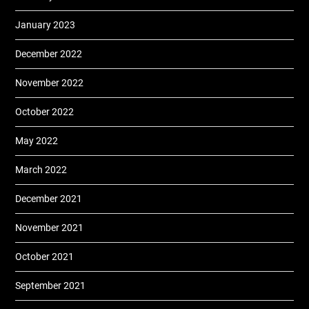
January 2023
December 2022
November 2022
October 2022
May 2022
March 2022
December 2021
November 2021
October 2021
September 2021