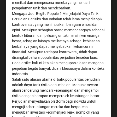
memikat dan mempesona mereka yang mencari
pengalaman unik dan mendebarkan.
Mengapa Judi Begitu Populer? Menjelajahi Daya Tarik
Perjudian Berisiko dan Imbalan telah lama menjadi topik
kontroversial, yang menimbulkan beragam emosi dan
opini. Meskipun sebagian orang memandangnya sebagai
bentuk hiburan dan peluang untuk meraih kemenangan
besar, sebagian lainnya melihatnya sebagai kebiasaan
berbahaya yang dapat menyebabkan kehancuran
finansial. Meskipun terdapat kontroversi, tidak dapat
disangkal bahwa popularitas perjudian tersebar luas.
Pada artikel kali ini kita akan mengupas alasan mengapa
perjudian begitu banyak dicari, khususnya dalam konteks
Indonesia.
Salah satu alasan utama di balik popularitas perjudian
adalah daya tarik risiko dan imbalan. Manusia secara
alami cenderung mencari kesenangan dan mengambil
risiko dengan harapan memperoleh keuntungan besar.
Perjudian menyediakan platform bagi individu untuk
menguji keberuntungan mereka dan berpotensi
mengubah investasi kecil menjadi rejeki nomplok yang