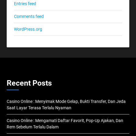
Entries feed
Comments feed
WordPress.org
Recent Posts
Casino Online : Menyimak Mode Gelap, Bukti Transfer, Dan Jeda
Saat Layar Terasa Terlalu Nyaman
Casino Online : Mengamati Daftar Favorit, Pop-Up Ajakan, Dan
Rem Sebelum Terlalu Dalam