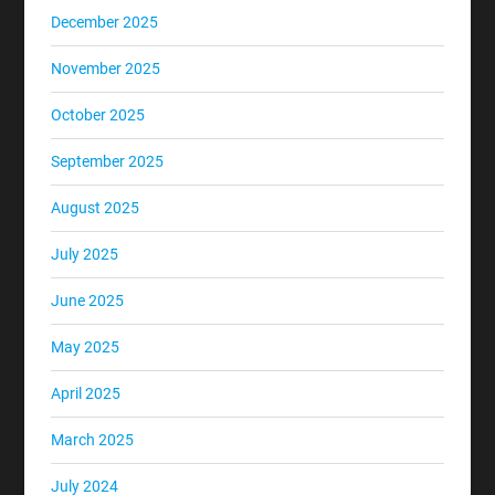
December 2025
November 2025
October 2025
September 2025
August 2025
July 2025
June 2025
May 2025
April 2025
March 2025
July 2024