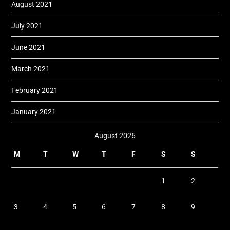
August 2021
July 2021
June 2021
March 2021
February 2021
January 2021
August 2026
M
T
W
T
F
S
S
1
2
3
4
5
6
7
8
9