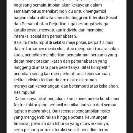
bagi sang pemain, impian akan kekayaan dalam
semalam terus memikat individu untuk mengambil
bagian dalam aktivitas berisiko tinggi ini. Interaksi Sosial
dan Persahabatan Perjudian juga berfungsi sebagai
katalis sosial, menyatukan individu dan membina
interaksi sosial dan persahabatan.
Baik itu berkumpul di sekitar meja poker, berpartisipasi
dalam turnamen mesin slot, atau menghadiri acara balap
kuda, perjudian memberikan pengalaman bersama yang
dapat menciptakan ikatan dan persahabatan yang
langgeng di antara para pesertanya. Sifat kompetitif
perjudian sering kali memperkuat rasa kebersamaan,
ketika individu terlibat dalam olok-olok ramah,
merayakan kemenangan, dan bersimpati atas kekalahan.
Kesimpulan
Dalam daya pikat perjudian, kami menemukan kombinasi
faktor-faktor yang berhasil memikat individu dari semua
lapisan masyarakat. Dari sensasi pengambilan risiko
yang menggembirakan hingga potensi keuntungan
finansial, pelarian dan hiburan yang ditawarkannya,
serta peluang untuk interaksi sosial, perjudian terus