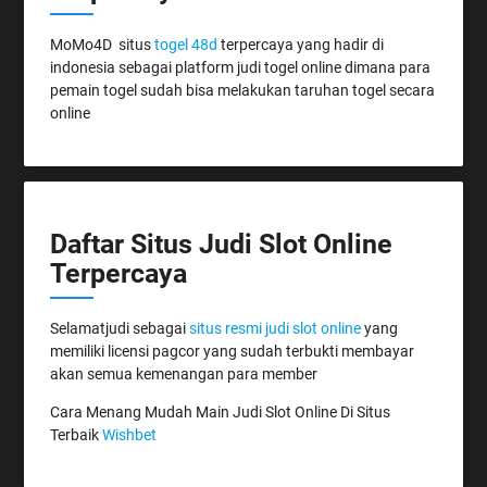
MoMo4D situs
togel 48d
terpercaya yang hadir di
indonesia sebagai platform judi togel online dimana para
pemain togel sudah bisa melakukan taruhan togel secara
online
Daftar Situs Judi Slot Online
Terpercaya
Selamatjudi sebagai
situs resmi judi slot online
yang
memiliki licensi pagcor yang sudah terbukti membayar
akan semua kemenangan para member
Cara Menang Mudah Main Judi Slot Online Di Situs
Terbaik
Wishbet