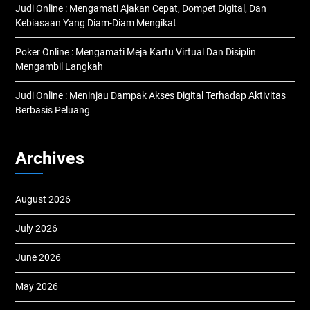
Judi Online : Mengamati Ajakan Cepat, Dompet Digital, Dan
Kebiasaan Yang Diam-Diam Mengikat
Poker Online : Mengamati Meja Kartu Virtual Dan Disiplin
Mengambil Langkah
Judi Online : Meninjau Dampak Akses Digital Terhadap Aktivitas
Berbasis Peluang
Archives
August 2026
July 2026
June 2026
May 2026