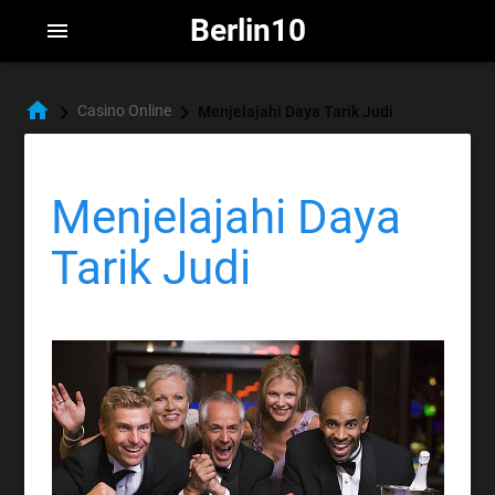
Berlin10
menu
home
chevron_right
chevron_right
Casino Online
Menjelajahi Daya Tarik Judi
Menjelajahi Daya
Tarik Judi