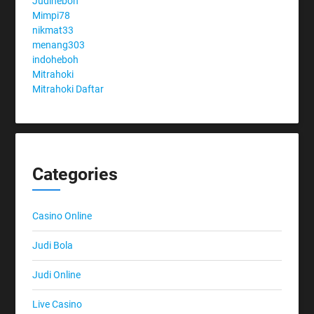
Judiheboh
Mimpi78
nikmat33
menang303
indoheboh
Mitrahoki
Mitrahoki Daftar
Categories
Casino Online
Judi Bola
Judi Online
Live Casino