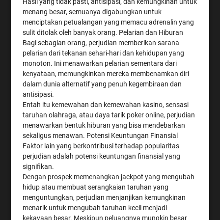
Hasil yang tidak pasti, antisipasi, dan kemungkinan untuk
menang besar, semuanya digabungkan untuk
menciptakan petualangan yang memacu adrenalin yang
sulit ditolak oleh banyak orang. Pelarian dan Hiburan
Bagi sebagian orang, perjudian memberikan sarana
pelarian dari tekanan sehari-hari dan kehidupan yang
monoton. Ini menawarkan pelarian sementara dari
kenyataan, memungkinkan mereka membenamkan diri
dalam dunia alternatif yang penuh kegembiraan dan
antisipasi.
Entah itu kemewahan dan kemewahan kasino, sensasi
taruhan olahraga, atau daya tarik poker online, perjudian
menawarkan bentuk hiburan yang bisa mendebarkan
sekaligus menawan. Potensi Keuntungan Finansial
Faktor lain yang berkontribusi terhadap popularitas
perjudian adalah potensi keuntungan finansial yang
signifikan.
Dengan prospek memenangkan jackpot yang mengubah
hidup atau membuat serangkaian taruhan yang
menguntungkan, perjudian menjanjikan kemungkinan
menarik untuk mengubah taruhan kecil menjadi
kekayaan besar. Meskipun peluangnya mungkin besar