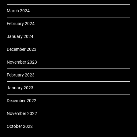
March 2024
February 2024
January 2024
December 2023
November 2023
February 2023
January 2023
December 2022
November 2022
October 2022