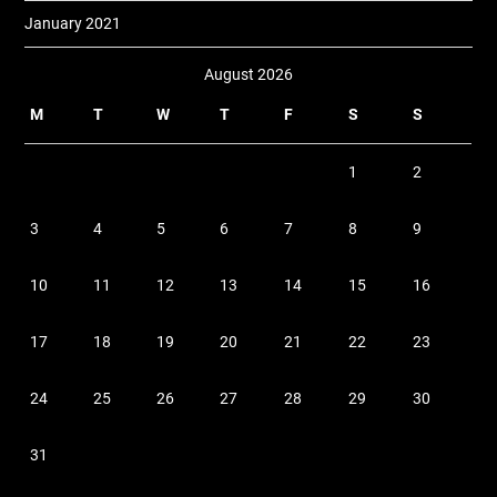
January 2021
August 2026
M
T
W
T
F
S
S
1
2
3
4
5
6
7
8
9
10
11
12
13
14
15
16
17
18
19
20
21
22
23
24
25
26
27
28
29
30
31