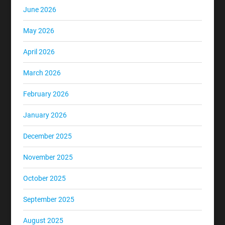
June 2026
May 2026
April 2026
March 2026
February 2026
January 2026
December 2025
November 2025
October 2025
September 2025
August 2025