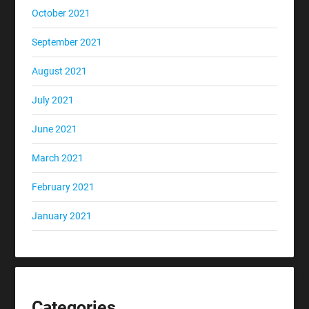
October 2021
September 2021
August 2021
July 2021
June 2021
March 2021
February 2021
January 2021
Categories