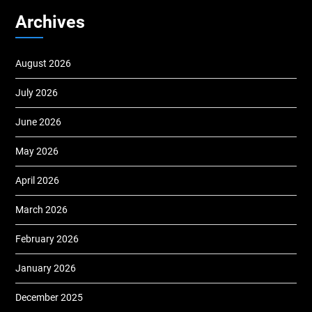
Archives
August 2026
July 2026
June 2026
May 2026
April 2026
March 2026
February 2026
January 2026
December 2025