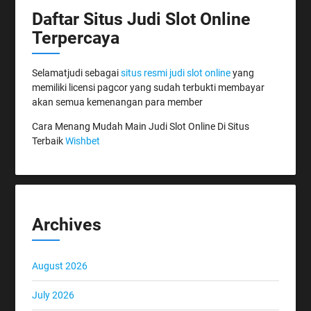
Daftar Situs Judi Slot Online
Terpercaya
Selamatjudi sebagai
situs resmi judi slot online
yang
memiliki licensi pagcor yang sudah terbukti membayar
akan semua kemenangan para member
Cara Menang Mudah Main Judi Slot Online Di Situs
Terbaik
Wishbet
Archives
August 2026
July 2026