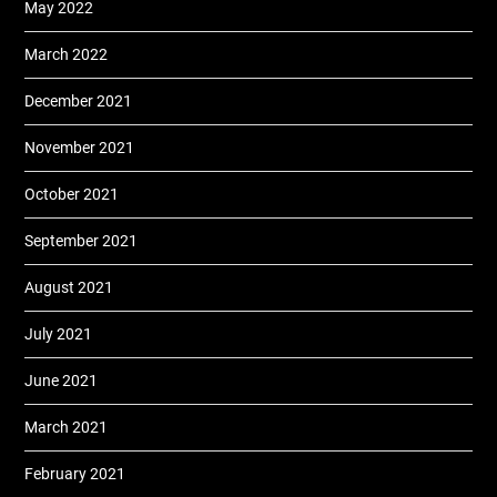
May 2022
March 2022
December 2021
November 2021
October 2021
September 2021
August 2021
July 2021
June 2021
March 2021
February 2021