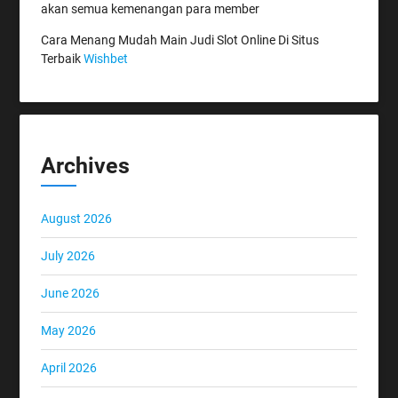
akan semua kemenangan para member
Cara Menang Mudah Main Judi Slot Online Di Situs
Terbaik
Wishbet
Archives
August 2026
July 2026
June 2026
May 2026
April 2026