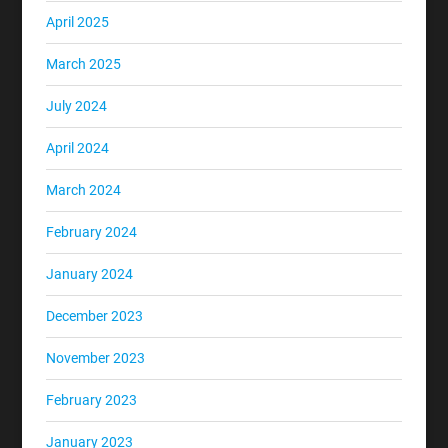
April 2025
March 2025
July 2024
April 2024
March 2024
February 2024
January 2024
December 2023
November 2023
February 2023
January 2023