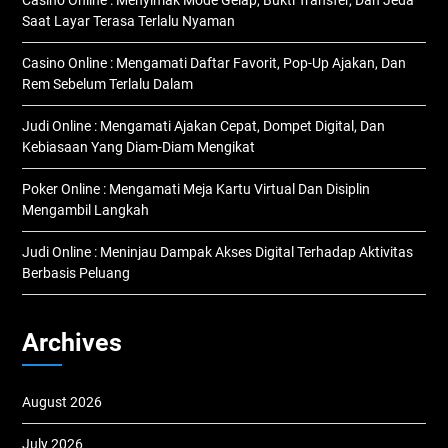
Saat Layar Terasa Terlalu Nyaman
Casino Online : Mengamati Daftar Favorit, Pop-Up Ajakan, Dan
Rem Sebelum Terlalu Dalam
Judi Online : Mengamati Ajakan Cepat, Dompet Digital, Dan
Kebiasaan Yang Diam-Diam Mengikat
Poker Online : Mengamati Meja Kartu Virtual Dan Disiplin
Mengambil Langkah
Judi Online : Meninjau Dampak Akses Digital Terhadap Aktivitas
Berbasis Peluang
Archives
August 2026
July 2026