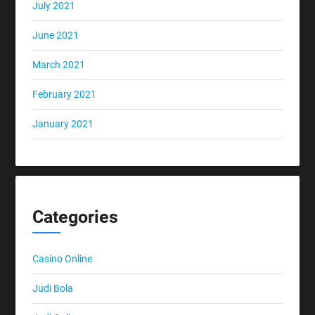
July 2021
June 2021
March 2021
February 2021
January 2021
Categories
Casino Online
Judi Bola