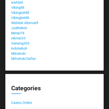
wishbet
Viking88
Vikingbet88
Vikingbet88
Wishbet Alternatif
Judiheboh
Mimpi78
nikmat33
menang303
indoheboh
Mitrahoki
Mitrahoki Daftar
Categories
Casino Online