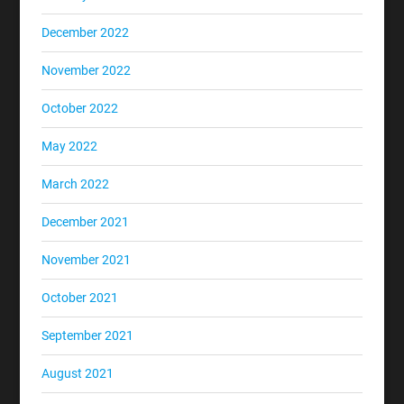
December 2022
November 2022
October 2022
May 2022
March 2022
December 2021
November 2021
October 2021
September 2021
August 2021