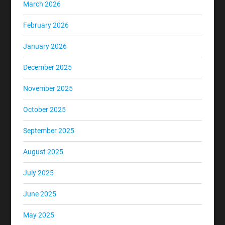
March 2026
February 2026
January 2026
December 2025
November 2025
October 2025
September 2025
August 2025
July 2025
June 2025
May 2025